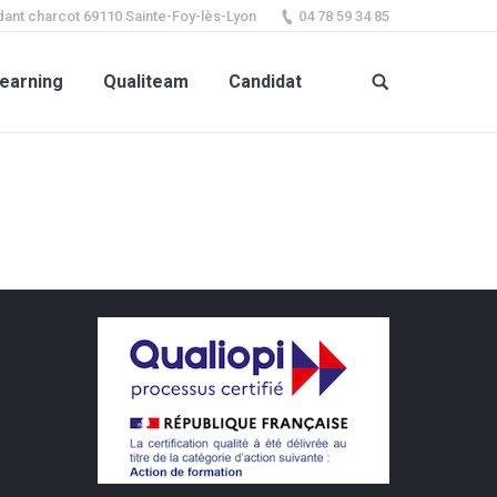
ant charcot 69110 Sainte-Foy-lès-Lyon
04 78 59 34 85
earning
Qualiteam
Candidat