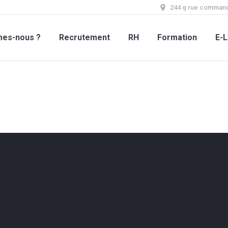
244 q rue command
mes-nous ?
Recrutement
RH
Formation
E-L