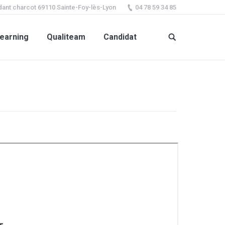
ant charcot 69110 Sainte-Foy-lès-Lyon
04 78 59 34 85
earning
Qualiteam
Candidat