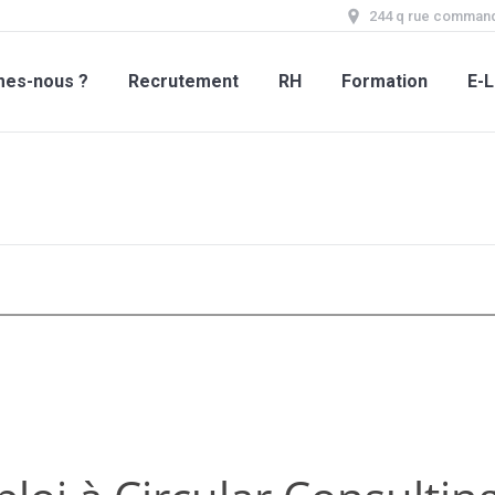
244 q rue command
mes-nous ?
Recrutement
RH
Formation
E-L