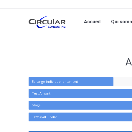
Accueil
Qui som
A
Échange individuel en amont
Test Amont
Stage
Test Aval + Suivi