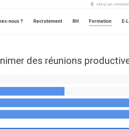
244 q rue command
mes-nous ?
Recrutement
RH
Formation
E-L
nimer des réunions productiv