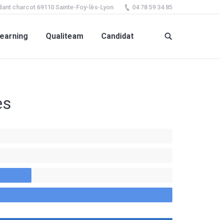
ant charcot 69110 Sainte-Foy-lès-Lyon
04 78 59 34 85
earning
Qualiteam
Candidat
es