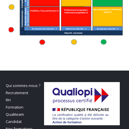
Qui sommes-nous ?
Recrutement
RH
Formation
Qualiteam
Candidat
Nos formations