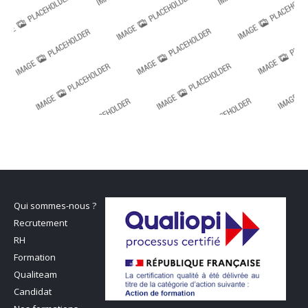
Qui sommes-nous ?
Recrutement
RH
Formation
Qualiteam
Candidat