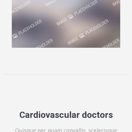
Сardiovascular doctors
Quisque nec quam convallis, scelerisque