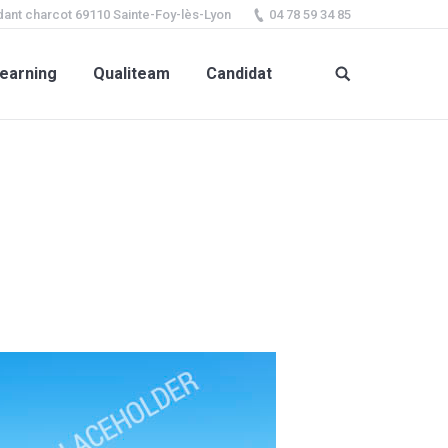
ant charcot 69110 Sainte-Foy-lès-Lyon
04 78 59 34 85
earning
Qualiteam
Candidat