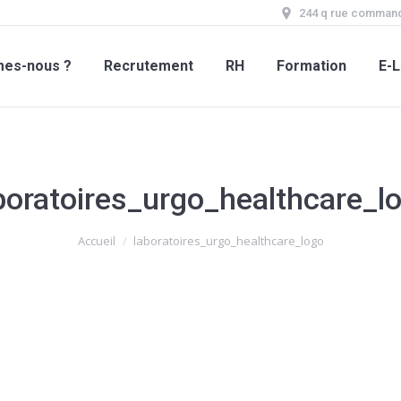
244 q rue command
mes-nous ?
Recrutement
RH
Formation
E-L
boratoires_urgo_healthcare_l
Accueil
laboratoires_urgo_healthcare_logo