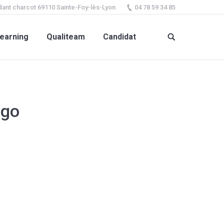
ant charcot 69110 Sainte-Foy-lès-Lyon
04 78 59 34 85
earning
Qualiteam
Candidat
ogo