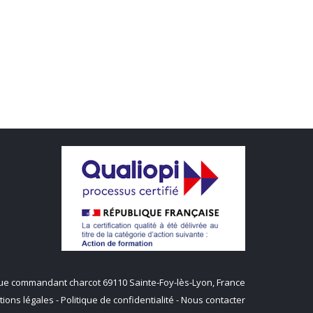
q rue commandant charcot 69110 Sainte-Foy-lès-Lyon, France
ions légales
-
Politique de confidentialité
-
Nous contacter