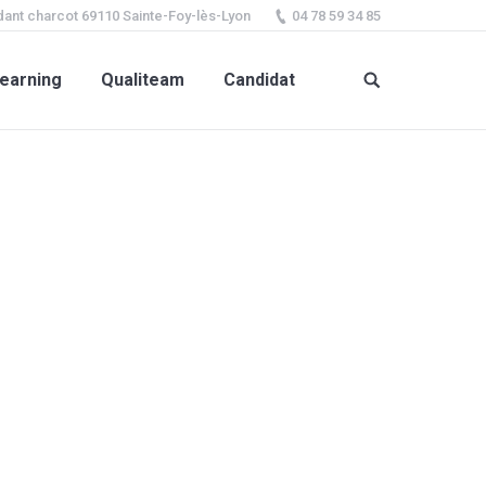
ant charcot 69110 Sainte-Foy-lès-Lyon
04 78 59 34 85
earning
Qualiteam
Candidat