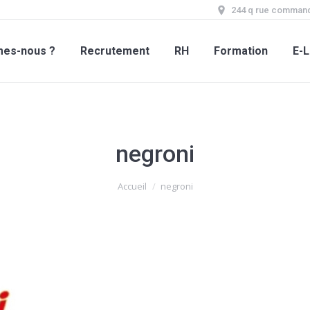
244 q rue command
mes-nous ?
Recrutement
RH
Formation
E-L
negroni
Accueil
negroni