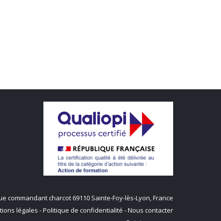
q rue commandant charcot 69110 Sainte-Foy-lès-Lyon, France
ions légales
-
Politique de confidentialité
-
Nous contacter