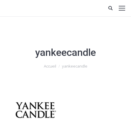
yankeecandle
Vous êtes ici :
Accueil
yankeecandle