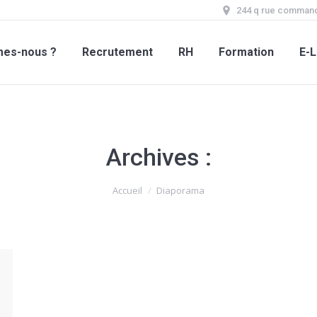
244 q rue command
mes-nous ?
Recrutement
RH
Formation
E-L
Archives :
Accueil
Diaporama