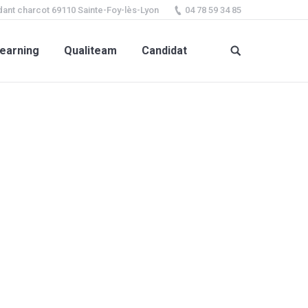
ant charcot 69110 Sainte-Foy-lès-Lyon
04 78 59 34 85
earning
Qualiteam
Candidat