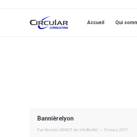
Accueil
Qui som
Vous êtes ici :
Bannièrelyon
Par
Nicolas VIENOT de VAUBLANC
13 mars 2017