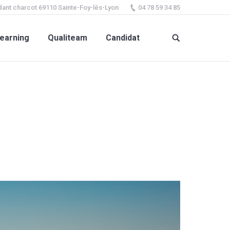
ant charcot 69110 Sainte-Foy-lès-Lyon
04 78 59 34 85
earning
Qualiteam
Candidat