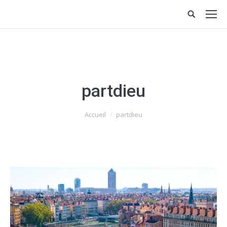
partdieu
Vous êtes ici :
Accueil
partdieu