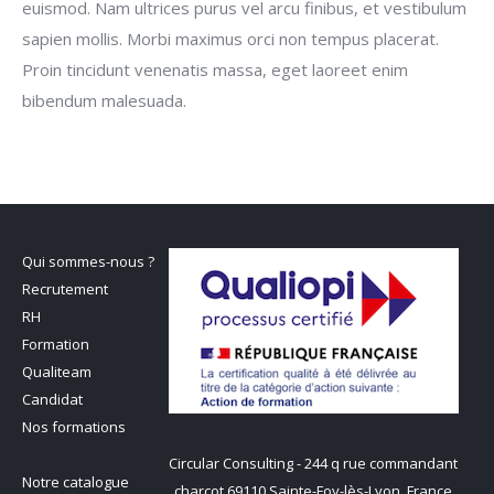
euismod. Nam ultrices purus vel arcu finibus, et vestibulum
sapien mollis. Morbi maximus orci non tempus placerat.
Proin tincidunt venenatis massa, eget laoreet enim
bibendum malesuada.
Qui sommes-nous ?
Recrutement
RH
Formation
Qualiteam
Candidat
Nos formations
Circular Consulting - 244 q rue commandant
Notre catalogue
charcot 69110 Sainte-Foy-lès-Lyon, France