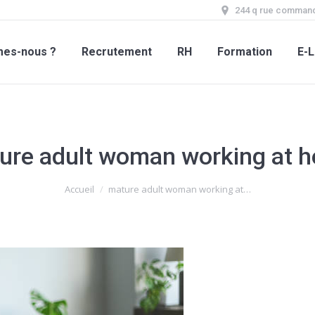
244 q rue command
mes-nous ?
Recrutement
RH
Formation
E-L
ure adult woman working at 
Accueil
mature adult woman working at…