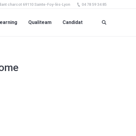
ant charcot 69110 Sainte-Foy-lès-Lyon
04 78 59 34 85
earning
Qualiteam
Candidat
home