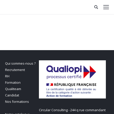
Qui sommes-nous ?
Recrutement
RH
Formation
Qualiteam
Candidat
Nos formations
Circular Consulting - 244 q rue commandant