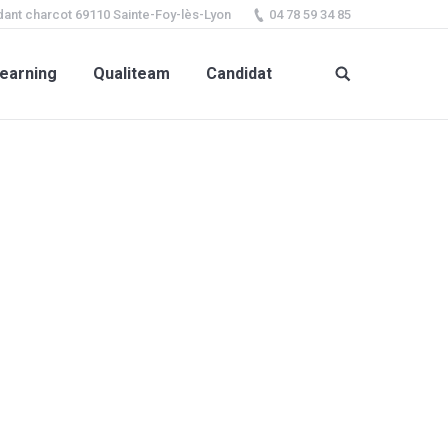
ant charcot 69110 Sainte-Foy-lès-Lyon
04 78 59 34 85
earning
Qualiteam
Candidat