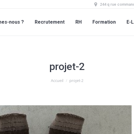
244 q rue command
mes-nous ?
Recrutement
RH
Formation
E-L
projet-2
Accueil
projet-2