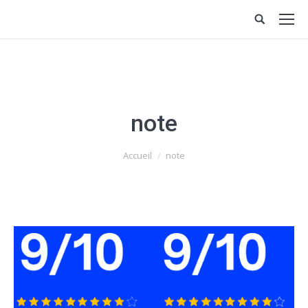
note
Vous êtes ici :
Accueil
note