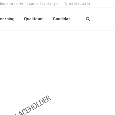
ant charcot 69110 Sainte-Foy-lès-Lyon
04 78 59 34 85
earning
Qualiteam
Candidat