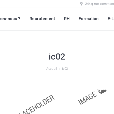
244 q rue command
mes-nous ?
Recrutement
RH
Formation
E-L
ic02
Accueil
ic02