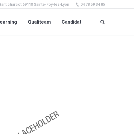
ant charcot 69110 Sainte-Foy-lès-Lyon
04 78 59 34 85
earning
Qualiteam
Candidat