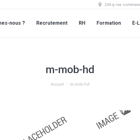
244 q rue command
mes-nous ?
Recrutement
RH
Formation
E-L
m-mob-hd
Accueil
m-mob-hd