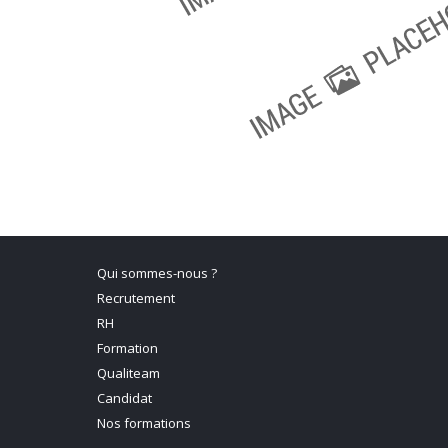
Qui sommes-nous ?
Recrutement
RH
Formation
Qualiteam
Candidat
Nos formations