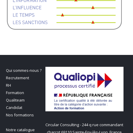
Qui sommes-nous ?
Recrutement
RH
Formation
Qualiteam
Candidat
Nos formations
Circular Consulting - 244 q rue commandant
Notre catalogue
charcot 69110 Sainte-Foy-lès-Lyon, France