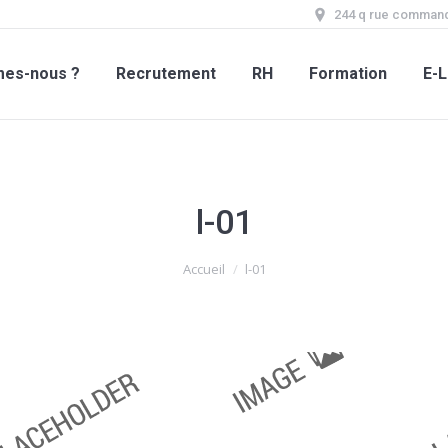
244 q rue command
mes-nous ?
Recrutement
RH
Formation
E-L
l-01
Accueil
l-01