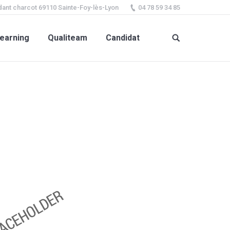
ant charcot 69110 Sainte-Foy-lès-Lyon
04 78 59 34 85
earning
Qualiteam
Candidat