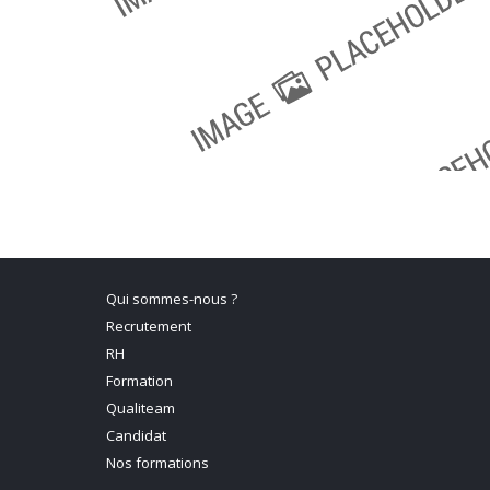
Qui sommes-nous ?
Recrutement
RH
Formation
Qualiteam
Candidat
Nos formations