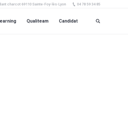
ant charcot 69110 Sainte-Foy-lès-Lyon
04 78 59 34 85
earning
Qualiteam
Candidat