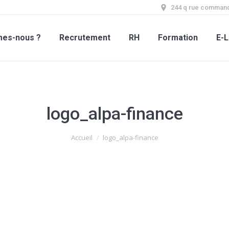
244 q rue command
mes-nous ?
Recrutement
RH
Formation
E-L
logo_alpa-finance
Accueil
logo_alpa-finance