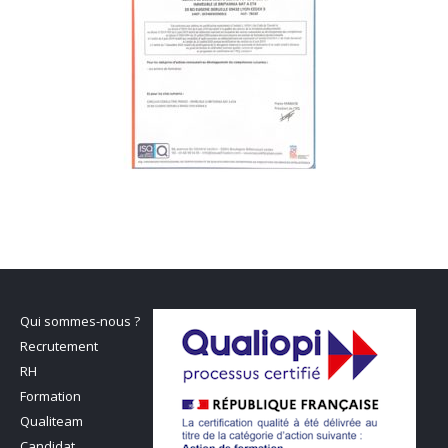
Qui sommes-nous ?
Recrutement
RH
Formation
Qualiteam
Candidat