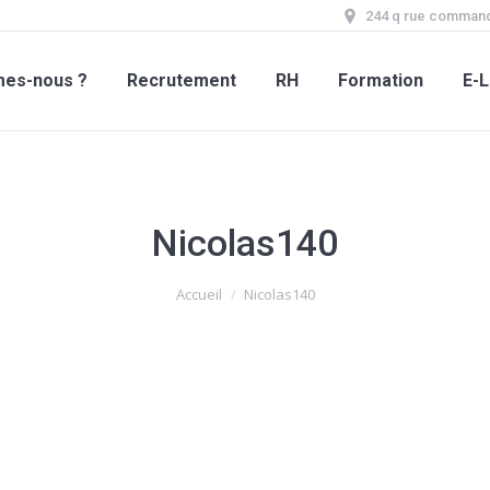
244 q rue command
mes-nous ?
Recrutement
RH
Formation
E-L
Nicolas140
Accueil
Nicolas140