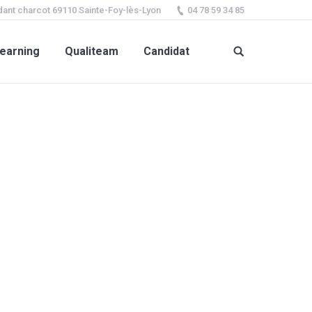
ant charcot 69110 Sainte-Foy-lès-Lyon
04 78 59 34 85
earning
Qualiteam
Candidat