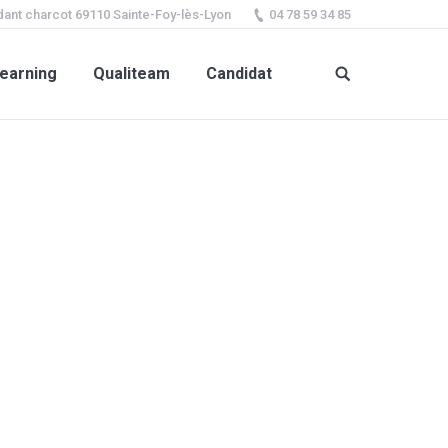
ant charcot 69110 Sainte-Foy-lès-Lyon
04 78 59 34 85
earning
Qualiteam
Candidat