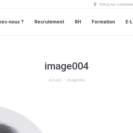
244 q rue command
mes-nous ?
Recrutement
RH
Formation
E-L
image004
Accueil
image004