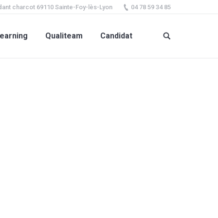
ant charcot 69110 Sainte-Foy-lès-Lyon
04 78 59 34 85
earning
Qualiteam
Candidat