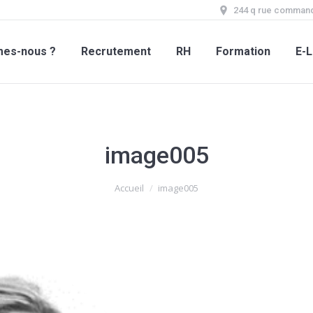
244 q rue command
mes-nous ?
Recrutement
RH
Formation
E-L
image005
Accueil
image005