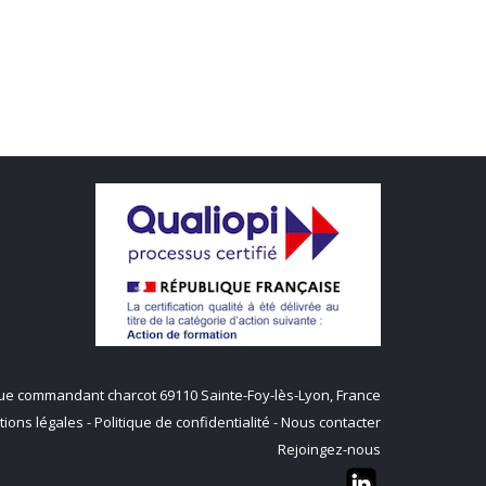
q rue commandant charcot 69110 Sainte-Foy-lès-Lyon, France
ions légales
-
Politique de confidentialité
-
Nous contacter
Rejoingez-nous