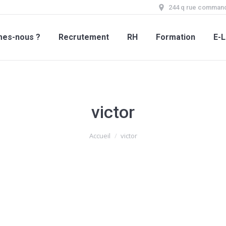
244 q rue command
mes-nous ?
Recrutement
RH
Formation
E-L
victor
Accueil
victor