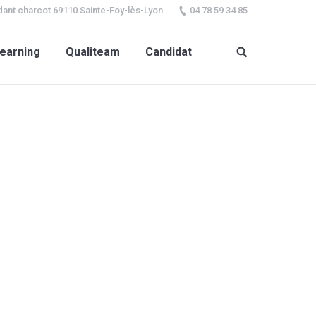
ant charcot 69110 Sainte-Foy-lès-Lyon
04 78 59 34 85
earning
Qualiteam
Candidat