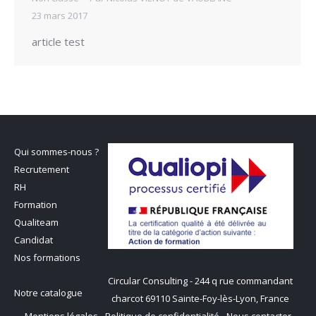
23 mars 2017
article test
Qui sommes-nous ?
Recrutement
RH
Formation
Qualiteam
Candidat
Nos formations
Circular Consulting - 244 q rue commandant
Notre catalogue
charcot 69110 Sainte-Foy-lès-Lyon, France