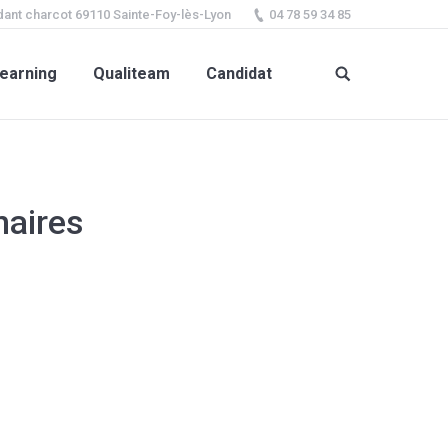
ant charcot 69110 Sainte-Foy-lès-Lyon
04 78 59 34 85
earning
Qualiteam
Candidat
naires