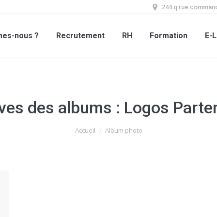
244 q rue command
mes-nous ?
Recrutement
RH
Formation
E-L
ves des albums :
Logos Parte
Accueil
Album photo