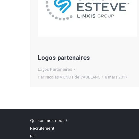
Logos partenaires
Logos Partenaires
Par
Nicolas VIENOT de VAUBLANC
8 mars 2017
Qui sommes-nous ?
Recrutement
RH