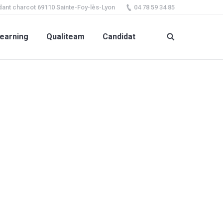
ant charcot 69110 Sainte-Foy-lès-Lyon
04 78 59 34 85
earning
Qualiteam
Candidat