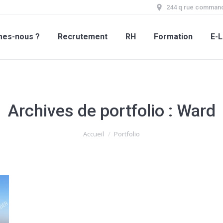
244 q rue command
mes-nous ?
Recrutement
RH
Formation
E-L
Archives de portfolio :
Ward
Accueil
Portfolio