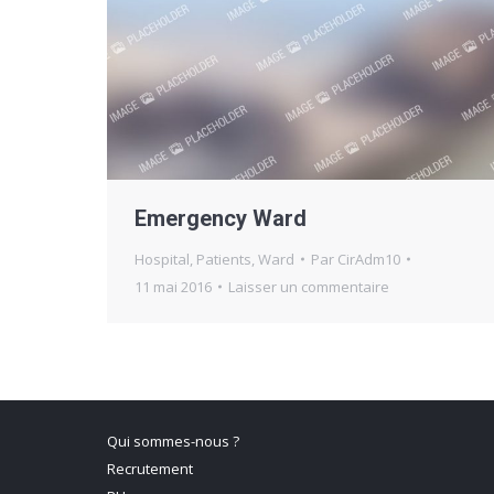
Emergency Ward
Hospital
,
Patients
,
Ward
Par
CirAdm10
11 mai 2016
Laisser un commentaire
Qui sommes-nous ?
Recrutement